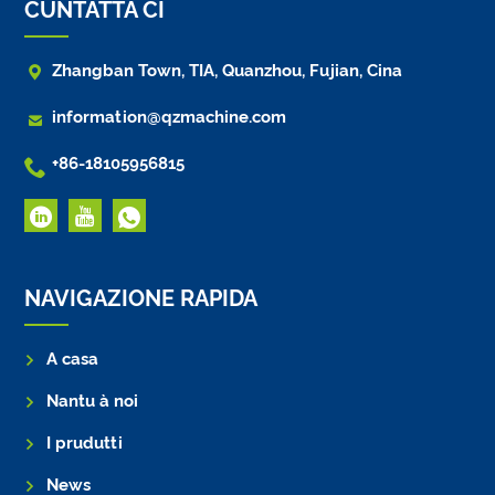
CUNTATTA CI

Zhangban Town, TIA, Quanzhou, Fujian, Cina

information@qzmachine.com

+86-18105956815
NAVIGAZIONE RAPIDA
A casa
Nantu à noi
I prudutti
News