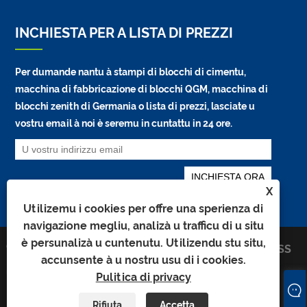
INCHIESTA PER A LISTA DI PREZZI
Per dumande nantu à stampi di blocchi di cimentu,
macchina di fabbricazione di blocchi QGM, macchina di
blocchi zenith di Germania o lista di prezzi, lasciate u
vostru email à noi è seremu in cuntattu in 24 ore.
X
Utilizemu i cookies per offre una sperienza di
navigazione megliu, analizà u trafficu di u situ
è ​​persunalizà u cuntenutu. Utilizendu stu situ,
Copyright © 2026 Quangong
Links
Sitemap
RSS
Machinery Co., Ltd. Tutti i diritti
accunsente à u nostru usu di i cookies.
XML
Pulitica di
riservati.
Pulitica di privacy
privacy
Rifiuta
Accetta