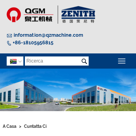

information@qzmachine.com
+86-18105956815


Camb

A Casa
>
Cuntatta Ci