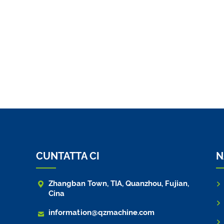
CUNTATTA CI
N

Zhangban Town, TIA, Quanzhou, Fujian,
Cina

information@qzmachine.com