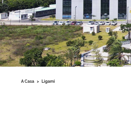
A Casa
>
Ligami