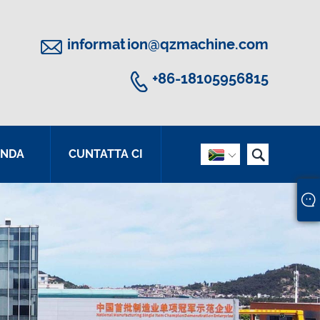

information@qzmachine.com

+86-18105956815

ANDA
CUNTATTA CI
