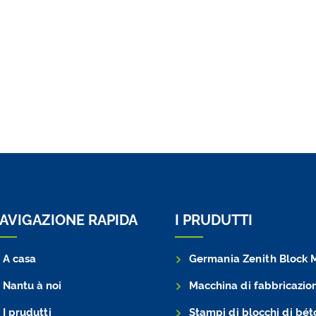
AVIGAZIONE RAPIDA
I PRUDUTTI
A casa
Germania Zenith Block Mac
Nantu à noi
Macchina di fabbricazione di blocchi
I prudutti
Stampi di blocchi di bét