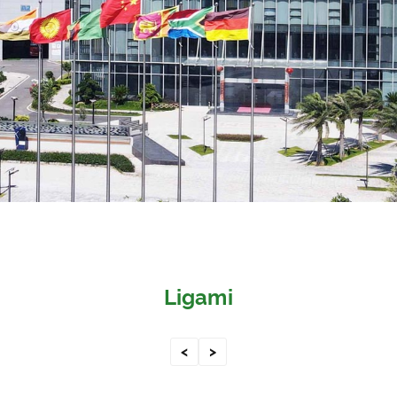
Ligami
<
>