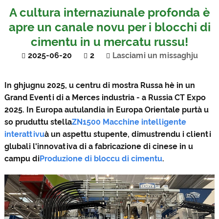
A cultura internaziunale profonda è
apre un canale novu per i blocchi di
cimentu in u mercatu russu!
2025-06-20
2
Lasciami un missaghju
In ghjugnu 2025, u centru di mostra Russa hè in un
Grand Eventi di a Merces industria - a Russia CT Expo
2025. In Europa autulandia in Europa Orientale purtà u
so pruduttu stella
ZN1500 Macchine intelligente
interattivu
à un aspettu stupente, dimustrendu i clienti
glubali l'innovativa di a fabricazione di cinese in u
campu di
Produzione di bloccu di cimentu
.