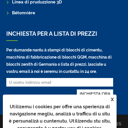
Linea di pruduzzione 3D
Bétonnière
INCHIESTA PER A LISTA DI PREZZI
Per dumande nantu à stampi di blocchi di cimentu,
macchina di fabbricazione di blocchi QGM, macchina di
blocchi zenith di Germania o lista di prezzi, lasciate u
vostru email à noi è seremu in cuntattu in 24 ore.
X
Utilizemu i cookies per offre una sperienza di
navigazione megliu, analizà u trafficu di u situ
è ​​persunalizà u cuntenutu. Utilizendu stu situ,
Copyright © 2026 Quangong
Links
Sitemap
RSS
Machinery Co., Ltd. Tutti i diritti