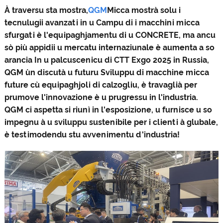
À traversu sta mostra,
QGM
Micca mostrà solu i
tecnulugii avanzati in u Campu di i macchini micca
sfurgati è l'equipaghjamentu di u CONCRETE, ma ancu
sò più appidii u mercatu internaziunale è aumenta a so
arancia In u palcuscenicu di CTT Exgo 2025 in Russia,
QGM ùn discutà u futuru Sviluppu di macchine micca
future cù equipaghjoli di calzogliu, è travaglià per
prumove l'innovazione è u prugressu in l'industria.
QGM ci aspetta si riunì in l'esposizione, u furnisce u so
impegnu à u sviluppu sustenibile per i clienti à glubale,
è testimodendu stu avvenimentu d'industria!