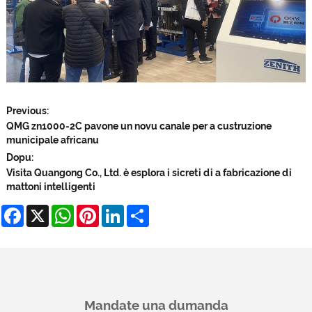
Previous:
QMG zn1000-2C pavone un novu canale per a custruzione
municipale africanu
Dopu:
Visita Quangong Co., Ltd. è esplora i sicreti di a fabricazione di
mattoni intelligenti
Facebook
X
WhatsApp
Pinterest
LinkedIn
Share
Mandate una dumanda