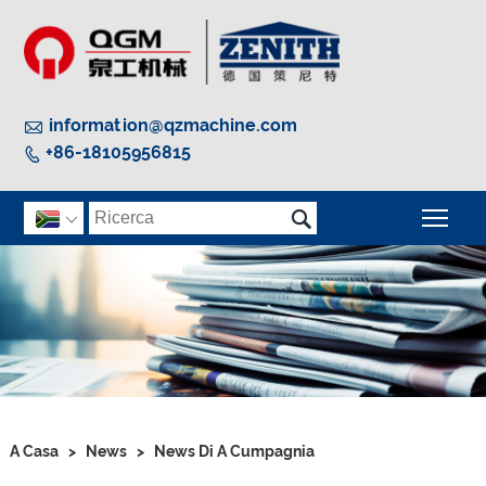

information@qzmachine.com
+86-18105956815


Camb

A Casa
>
News
>
News Di A Cumpagnia