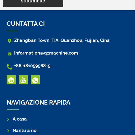
sottumette
CUNTATTA CI

Zhangban Town, TIA, Quanzhou, Fujian, Cina

information@qzmachine.com

+86-18105956815
NAVIGAZIONE RAPIDA
A casa
Nantu à noi